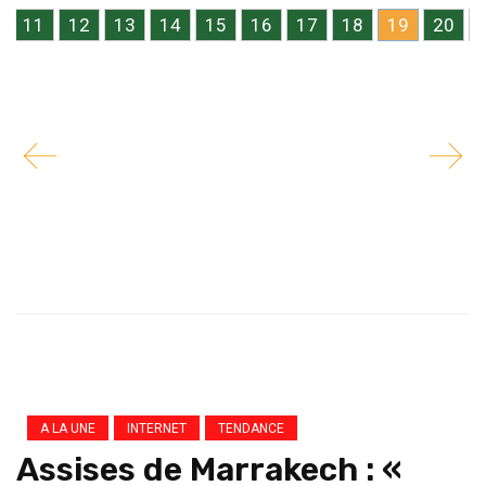
11
12
13
14
15
16
17
18
19
20
A LA UNE
INTERNET
TENDANCE
Assises de Marrakech : «