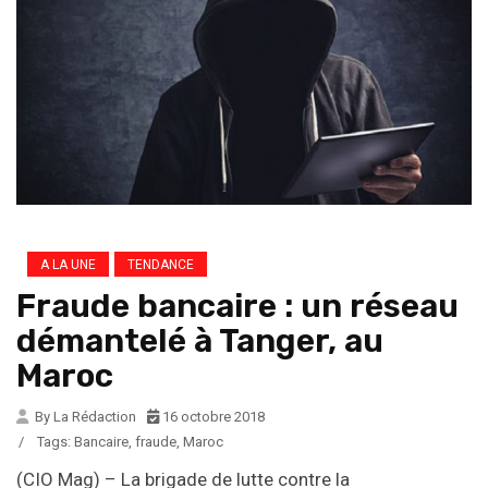
A LA UNE
TENDANCE
Fraude bancaire : un réseau
démantelé à Tanger, au
Maroc
By La Rédaction
16 octobre 2018
/
Tags:
Bancaire
,
fraude
,
Maroc
(CIO Mag) – La brigade de lutte contre la