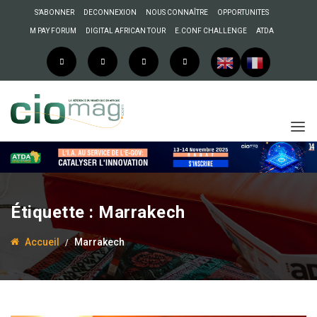
S’ABONNER
DECONNEXION
NOUS CONNAÎTRE
OPPORTUNITES
M PAY FORUM
DIGITAL AFRICAN TOUR
E.CONF CHALLENGE
ATDA
Étiquette :
Marrakech
Accueil
Marrakech