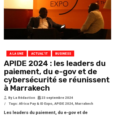
A LA UNE
ACTUAL’IT
BUSINESS
APIDE 2024 : les leaders du
paiement, du e-gov et de
cybersécurité se réunissent
à Marrakech
By La Rédaction
23 septembre 2024
/
Tags:
Africa Pay & ID Expo
,
APIDE 2024
,
Marrakech
L
es leaders du paiement, du e-gov et de