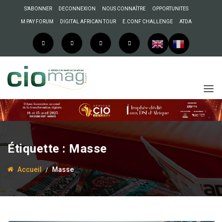
S’ABONNER
DECONNEXION
NOUS CONNAÎTRE
OPPORTUNITES
M PAY FORUM
DIGITAL AFRICAN TOUR
E.CONF CHALLENGE
ATDA
Étiquette :
Masse
Accueil
Masse