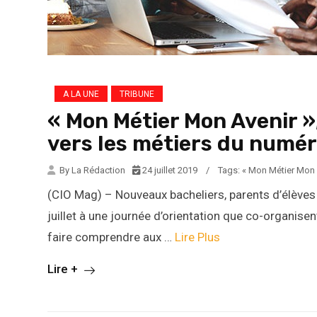
A LA UNE
TRIBUNE
« Mon Métier Mon Avenir »,
vers les métiers du numé
By La Rédaction
24 juillet 2019
/
Tags:
« Mon Métier Mon 
(CIO Mag) – Nouveaux bacheliers, parents d’élèves
juillet à une journée d’orientation que co-organise
faire comprendre aux …
Lire Plus
Lire +