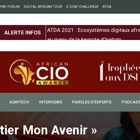
 PAY FORUM
DIGITAL AFRICAN TOUR
E.CONF CHALLENGE
ATDA
entre l’Europe et
ATDA 2021 : Ecosystèmes digitaux afri
ALERTE INFOS
au menu de la keynote d’Inetum
AGRITECH
INTERVIEWS
PAROLES D’EXPERTS
PODCAS
ier Mon Avenir »