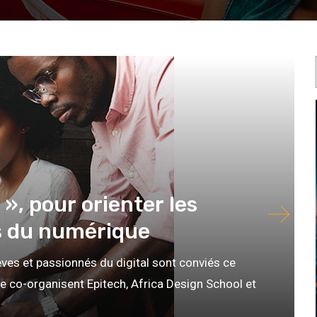
», pour orienter les
rs du numérique
ves et passionnés du digital sont conviés ce
ue co-organisent Epitech, Africa Design School et