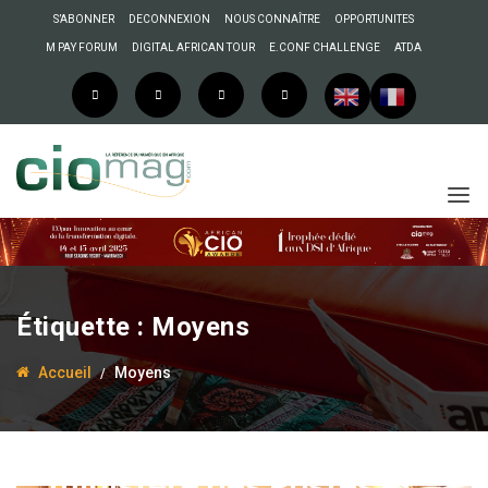
S’ABONNER
DECONNEXION
NOUS CONNAÎTRE
OPPORTUNITES
M PAY FORUM
DIGITAL AFRICAN TOUR
E.CONF CHALLENGE
ATDA
Étiquette :
Moyens
Accueil
Moyens
3 juin 2017
La Rédaction
Sénégal/OPTIC : « Le
ministère des Postes et