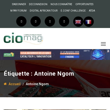
S’ABONNER
DECONNEXION
NOUS CONNAÎTRE
OPPORTUNITES
M PAY FORUM
DIGITAL AFRICAN TOUR
E.CONF CHALLENGE
ATDA
Étiquette :
Antoine Ngom
20 avril 2021
La Rédaction
Accueil
Antoine Ngom
Trois questions à
Antoine Ngom : « Le
concours ADMA va