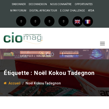
S’ABONNER
DECONNEXION
NOUS CONNAÎTRE
OPPORTUNITES
M PAY FORUM
DIGITAL AFRICAN TOUR
E.CONF CHALLENGE
ATDA
23 juillet 2018
Souleyman Tobias
Étiquette :
Noël Kokou Tadegnon
Noël Kokou Tadegnon,
journaliste promoteur de
Accueil
Noël Kokou Tadegnon
Mediatogo