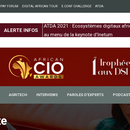
 PAY FORUM
DIGITAL AFRICAN TOUR
E.CONF CHALLENGE
ATDA
entre l’Europe et
ATDA 2021 : Ecosystèmes digitaux afri
ALERTE INFOS
au menu de la keynote d’Inetum
AGRITECH
INTERVIEWS
PAROLES D’EXPERTS
PODCAS
te