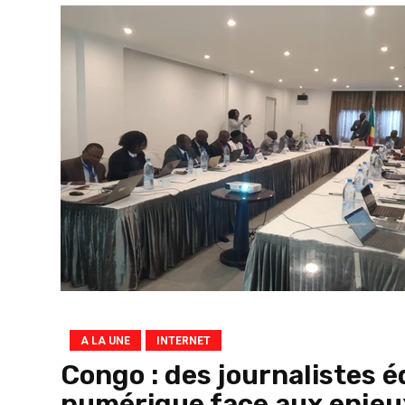
A LA UNE
INTERNET
Congo : des journalistes éd
numérique face aux enje