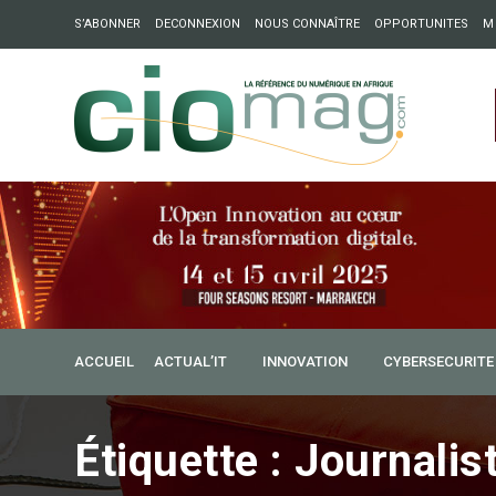
S’ABONNER
DECONNEXION
NOUS CONNAÎTRE
OPPORTUNITES
M
ation : Partech Shaker lance Chapter54 pour créer des ponts 
ique
ACCUEIL
ACTUAL’IT
INNOVATION
CYBERSECURITE
Étiquette :
Journalis