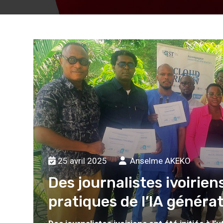
u
rs
e de
r E-
30 au
s la
ion
 des
de la
25 avril 2025
Anselme AKEKO
Des journalistes ivoiriens
pratiques de l’IA généra