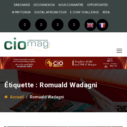
S’ABONNER
DECONNEXION
NOUS CONNAÎTRE
OPPORTUNITES
M PAY FORUM
DIGITAL AFRICAN TOUR
E.CONF CHALLENGE
ATDA
Étiquette :
Romuald Wadagni
Accueil
Romuald Wadagni