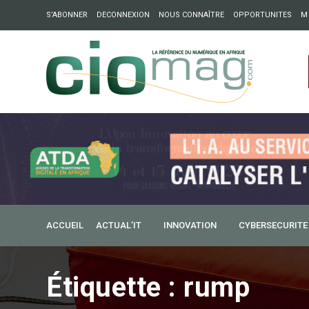
S’ABONNER
DECONNEXION
NOUS CONNAÎTRE
OPPORTUNITES
M
ation : Partech Shaker lance Chapter54 pour créer des ponts 
ique
ACCUEIL
ACTUAL’IT
INNOVATION
CYBERSECURITE
Étiquette :
rump