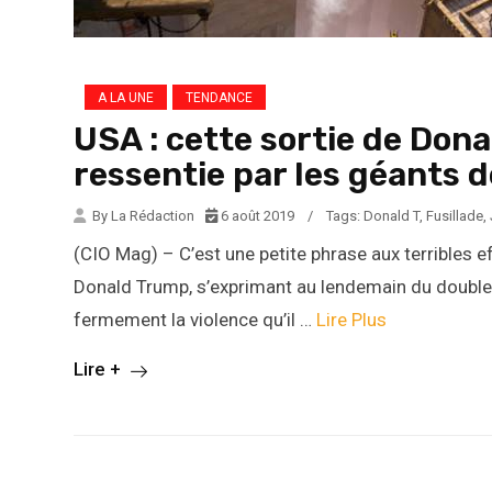
A LA UNE
TENDANCE
USA : cette sortie de Do
ressentie par les géants d
By La Rédaction
6 août 2019
/
Tags:
Donald T
,
Fusillade
,
(CIO Mag) – C’est une petite phrase aux terribles 
Donald Trump, s’exprimant au lendemain du double 
fermement la violence qu’il …
Lire Plus
Lire +