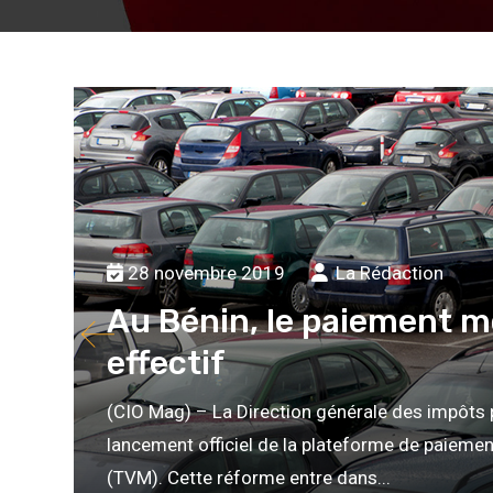
28 novembre 2019
La Rédaction
Au Bénin, le paiement m
effectif
(CIO Mag) – La Direction générale des impôts
lancement officiel de la plateforme de paiemen
(TVM). Cette réforme entre dans...