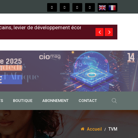
cains, levier de développement économique
Free au Sénég
TS
BOUTIQUE
ABONNEMENT
CONTACT
Accueil
TVM