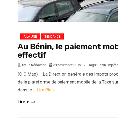
A LA UNE
TENDANCE
Au Bénin, le paiement mob
effectif
By La Rédaction
28 novembre 2019
/
Tags:
Bénin
,
Impôt
(CIO Mag) – La Direction générale des impôts pro
de la plateforme de paiement mobile de la Taxe su
dans le …
Lire Plus
Lire +