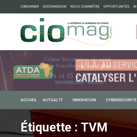
S’ABONNER
DECONNEXION
NOUS CONNAÎTRE
OPPORTUNITES
M
ation : Partech Shaker lance Chapter54 pour créer des ponts 
ique
ACCUEIL
ACTUAL’IT
INNOVATION
CYBERSECURITE
Étiquette :
TVM