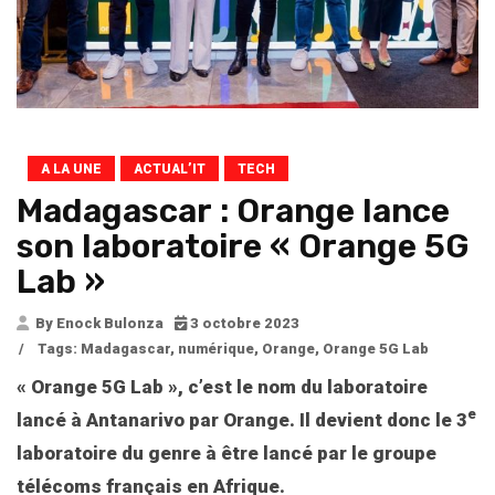
A LA UNE
ACTUAL’IT
TECH
Madagascar : Orange lance
son laboratoire « Orange 5G
Lab »
By Enock Bulonza
3 octobre 2023
/
Tags:
Madagascar
,
numérique
,
Orange
,
Orange 5G Lab
« Orange 5G Lab », c’est le nom du laboratoire
e
lancé à Antanarivo par Orange. Il devient donc le 3
laboratoire du genre à être lancé par le groupe
télécoms français en Afrique.