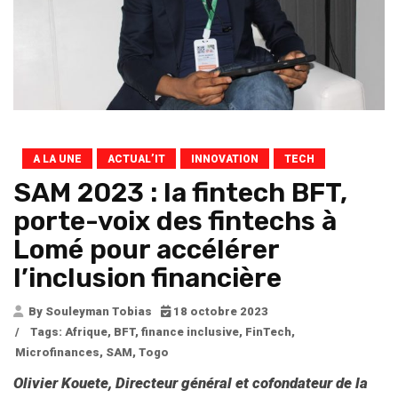
A LA UNE
ACTUAL’IT
INNOVATION
TECH
SAM 2023 : la fintech BFT,
porte-voix des fintechs à
Lomé pour accélérer
l’inclusion financière
By Souleyman Tobias
18 octobre 2023
/
Tags:
Afrique
,
BFT
,
finance inclusive
,
FinTech
,
Microfinances
,
SAM
,
Togo
Olivier Kouete, Directeur général et cofondateur de la