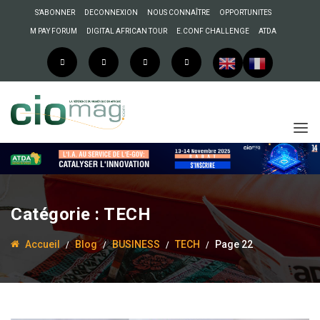
S’ABONNER
DECONNEXION
NOUS CONNAÎTRE
OPPORTUNITES
M PAY FORUM
DIGITAL AFRICAN TOUR
E.CONF CHALLENGE
ATDA
Catégorie :
TECH
Accueil
Blog
BUSINESS
TECH
Page 22