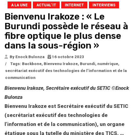
A LA UNE
ACTUAL’IT
INTERNET
INTERVIEWS
Bienvenu Irakoze : « Le
Burundi possède le réseau à
fibre optique le plus dense
dans la sous-région »
By Enock Bulonza
16 octobre 2023
/
Tags:
Backbone
,
Bienvenu Irakoze
,
Burundi
,
numérique
,
secrétariat exécutif des technologies de l’information et de la
communication
Bienvenu Irakoze, Secrétaire exécutif du SETIC ©Enock
Bulonza
Bienvenu Irakoze est Secrétaire exécutif du SETIC
(secrétariat exécutif des technologies de
l’information et de la communication), un organe
étatique sous la tutelle du ministère des TICS,
…