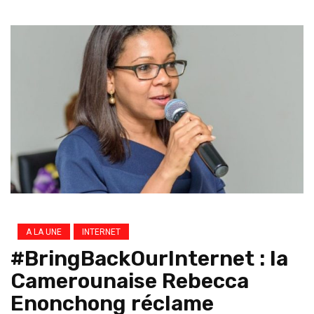
A LA UNE
INTERNET
#BringBackOurInternet : la
Camerounaise Rebecca
Enonchong réclame