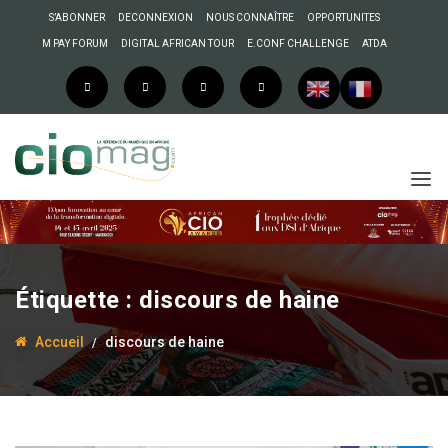
S’ABONNER
DECONNEXION
NOUS CONNAÎTRE
OPPORTUNITES
M PAY FORUM
DIGITAL AFRICAN TOUR
E.CONF CHALLENGE
ATDA
Étiquette :
discours de haine
Accueil
discours de haine