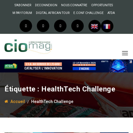
S’ABONNER
DECONNEXION
NOUS CONNAÎTRE
OPPORTUNITES
M PAY FORUM
DIGITAL AFRICAN TOUR
E.CONF CHALLENGE
ATDA
Étiquette :
HealthTech Challenge
Accueil
HealthTech Challenge