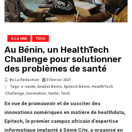
A LA UNE
TECH
Au Bénin, un HealthTech
Challenge pour solutionner
des problèmes de santé
By La Rédaction
3 février 2021
/
Tags:
e-santé
,
Enabel Bénin
,
Epitech Bénin
,
HealthTech
Challenge
,
Innovation
,
Santé
,
Tech
En vue de promouvoir et de susciter des
innovations numériques en matière de healthdata,
Epitech, le premier campus africain d’expertise
informatique implanté à Sèmè City, a organisé en