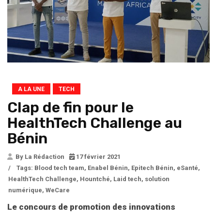
A LA UNE
TECH
Clap de fin pour le
HealthTech Challenge au
Bénin
By La Rédaction
17 février 2021
/
Tags:
Blood tech team
,
Enabel Bénin
,
Epitech Bénin
,
eSanté
,
HealthTech Challenge
,
Hountché
,
Laid tech
,
solution
numérique
,
WeCare
Le concours de promotion des innovations