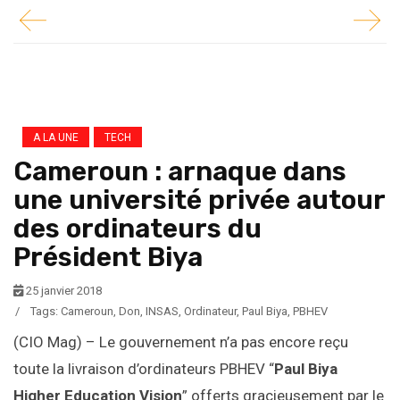
A LA UNE
TECH
Cameroun : arnaque dans
une université privée autour
des ordinateurs du
Président Biya
25 janvier 2018
/
Tags:
Cameroun
,
Don
,
INSAS
,
Ordinateur
,
Paul Biya
,
PBHEV
(CIO Mag) – Le gouvernement n’a pas encore reçu
toute la livraison d’ordinateurs PBHEV “
Paul Biya
Higher Education Vision
” offerts gracieusement par le