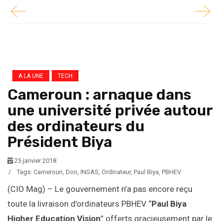
A LA UNE
TECH
Cameroun : arnaque dans
une université privée autour
des ordinateurs du
Président Biya
25 janvier 2018
/
Tags:
Cameroun
,
Don
,
INSAS
,
Ordinateur
,
Paul Biya
,
PBHEV
(CIO Mag) – Le gouvernement n’a pas encore reçu
toute la livraison d’ordinateurs PBHEV “
Paul Biya
Higher Education Vision
” offerts gracieusement par le