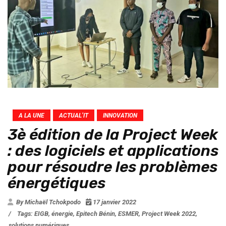
A LA UNE
ACTUAL’IT
INNOVATION
3è édition de la Project Week
: des logiciels et applications
pour résoudre les problèmes
énergétiques
By Michaël Tchokpodo
17 janvier 2022
/
Tags:
EIGB
,
énergie
,
Epitech Bénin
,
ESMER
,
Project Week 2022
,
solutions numériques