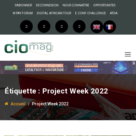
S’ABONNER
DECONNEXION
NOUS CONNAÎTRE
OPPORTUNITES
M PAY FORUM
DIGITAL AFRICAN TOUR
E.CONF CHALLENGE
ATDA
Étiquette :
Project Week 2022
Accueil
Project Week 2022