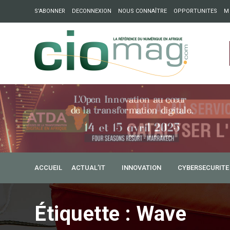
S’ABONNER
DECONNEXION
NOUS CONNAÎTRE
OPPORTUNITES
M
ation : Partech Shaker lance Chapter54 pour créer des ponts 
ique
ACCUEIL
ACTUAL’IT
INNOVATION
CYBERSECURITE
Étiquette :
Wave