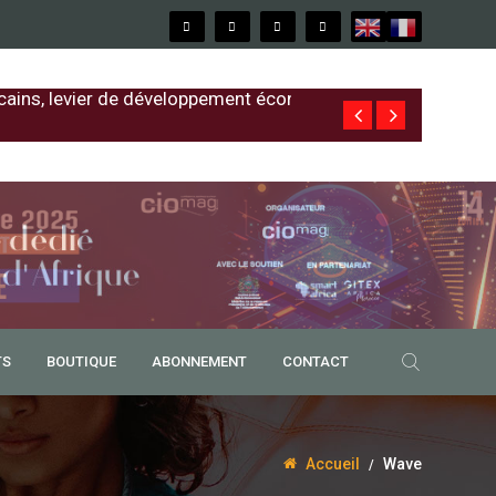
cains, levier de développement économique
Free au Sénég
TS
BOUTIQUE
ABONNEMENT
CONTACT
Accueil
Wave