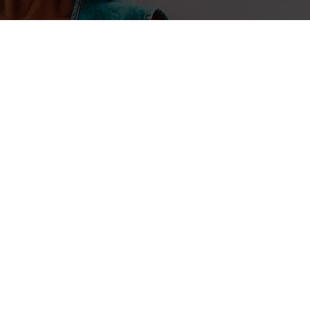
2 juin 2021
La Rédaction
Bénin : premiers tests techniqu
datacenter national
Le site du datacenter national situé à Abomey-Calavi
du Bénin après Cotonou, capitale économique du pays, 
premiers tests techniques.
(CIO Mag) – La …...