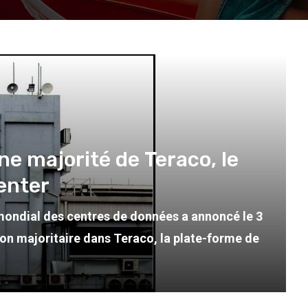
ne majorité de Teraco, le
enter
r mondial des centres de données a annoncé le 3
tion majoritaire dans Teraco, la plate-forme de