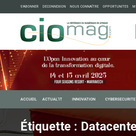
S’ABONNER
DECONNEXION
NOUS CONNAÎTRE
OPPORTUNITES
M
ation : Partech Shaker lance Chapter54 pour créer des ponts 
ique
ACCUEIL
ACTUAL’IT
INNOVATION
CYBERSECURITE
Étiquette :
Datacente