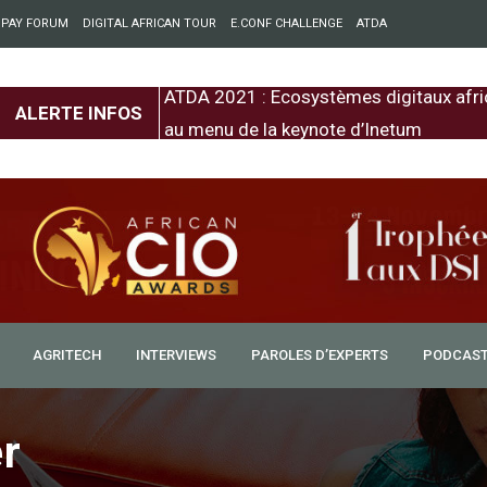
 PAY FORUM
DIGITAL AFRICAN TOUR
E.CONF CHALLENGE
ATDA
entre l’Europe et
ATDA 2021 : Ecosystèmes digitaux afri
ALERTE INFOS
au menu de la keynote d’Inetum
AGRITECH
INTERVIEWS
PAROLES D’EXPERTS
PODCAS
r