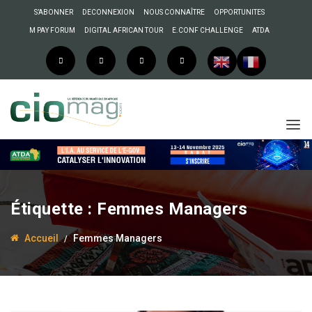
S’ABONNER
DECONNEXION
NOUS CONNAÎTRE
OPPORTUNITES
M PAY FORUM
DIGITAL AFRICAN TOUR
E.CONF CHALLENGE
ATDA
Étiquette :
Femmes Managers
Accueil
Femmes Managers