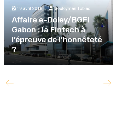
19 avril 2018
Souleyman Tobias
Affaire e-Doley/BGFI
Gabon : la Fintech à
l’épreuve de l’honnêteté
?