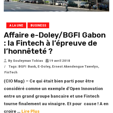
A LA UNE
BUSINESS
Affaire e-Doley/BGFI Gabon
: la Fintech à l’épreuve de
l’honnêteté ?
By Souleyman Tobias
19 avril 2018
/
Tags:
BGFI Bank
,
E-Doley
,
Ernest Akendengue Tawelyo
,
FinTech
(CIO Mag) – Ce qui était bien parti pour être
considéré comme un exemple d’Open Innovation
entre un grand groupe bancaire et une Fintech
tourne finalement au vinaigre. Et pour cause ! A en
croire …
Lire Plus