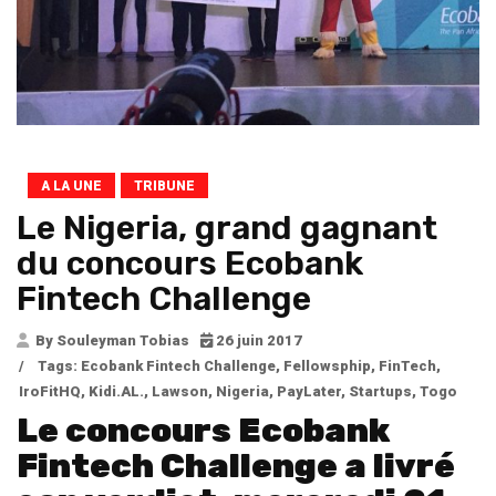
A LA UNE
TRIBUNE
Le Nigeria, grand gagnant
du concours Ecobank
Fintech Challenge
By Souleyman Tobias
26 juin 2017
/
Tags:
Ecobank Fintech Challenge
,
Fellowsphip
,
FinTech
,
IroFitHQ
,
Kidi.AL.
,
Lawson
,
Nigeria
,
PayLater
,
Startups
,
Togo
Le concours Ecobank
Fintech Challenge a livré