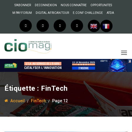
S’ABONNER
DECONNEXION
NOUS CONNAÎTRE
OPPORTUNITES
M PAY FORUM
DIGITAL AFRICAN TOUR
E.CONF CHALLENGE
ATDA
Étiquette :
FinTech
Accueil
FinTech
Page 12