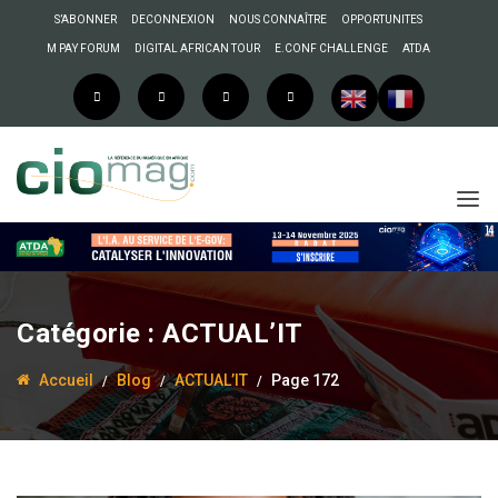
S’ABONNER
DECONNEXION
NOUS CONNAÎTRE
OPPORTUNITES
M PAY FORUM
DIGITAL AFRICAN TOUR
E.CONF CHALLENGE
ATDA
Catégorie :
ACTUAL’IT
Accueil
Blog
ACTUAL’IT
Page 172