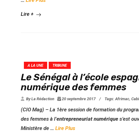
…
Lire Plus
Lire +
A LA UNE
TRIBUNE
Le Sénégal à l’école espag
numérique des femmes
By La Rédaction
20 septembre 2017
/
Tags:
Afrimac
,
Cabi
(CIO Mag) – La 1ère session de formation du prog
des femmes à l’
entrepreneuriat numérique
s’est ouv
Ministère de …
Lire Plus