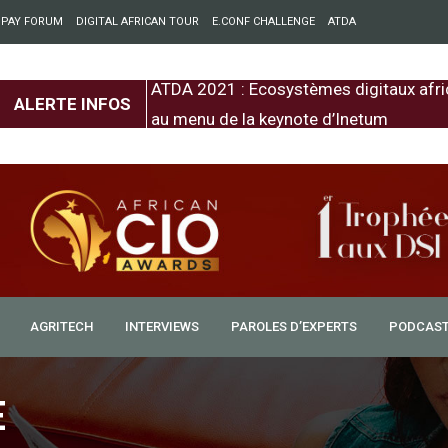
 PAY FORUM
DIGITAL AFRICAN TOUR
E.CONF CHALLENGE
ATDA
entre l’Europe et
ATDA 2021 : Ecosystèmes digitaux afri
ALERTE INFOS
au menu de la keynote d’Inetum
ppels téléphoniques, un
AGRITECH
INTERVIEWS
PAROLES D’EXPERTS
PODCAS
’ARCEP
de Régulation des Postes et des
E
 démantelé un vaste réseau de détournement