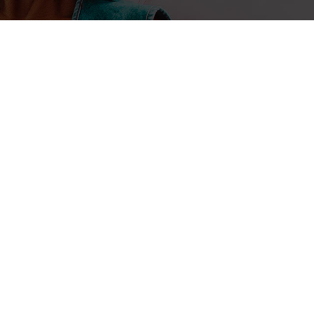
Internationale des Télécommunications ( UIT ) s’ouvre ce l
du Sud. Le lancement officiel est...
575
576
577
578
579
580
581
582
»