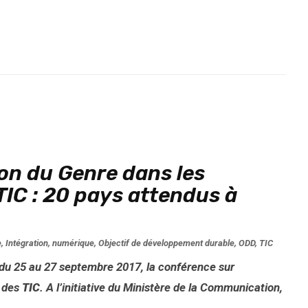
ion du Genre dans les
TIC : 20 pays attendus à
e
,
Intégration
,
numérique
,
Objectif de développement durable
,
ODD
,
TIC
r du 25 au 27 septembre 2017, la conférence sur
r des
TIC
. A l’initiative du Ministère de la Communication,