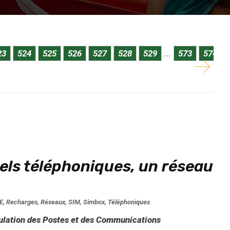
recteur Général s’en félicite.
23
524
525
526
527
528
529
...
573
574
pels téléphoniques, un réseau
E
,
Recharges
,
Réseaux
,
SIM
,
Simbox
,
Téléphoniques
ulation des Postes et des Communications