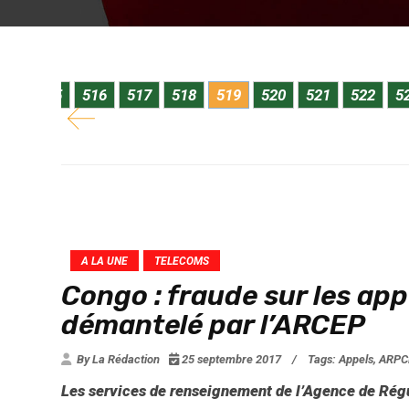
ment
des appels téléphoniques à Brazzaville. Le Di
(CIO Mag) –...
514
515
516
517
518
519
520
521
522
5
A LA UNE
TELECOMS
Congo : fraude sur les ap
démantelé par l’ARCEP
By La Rédaction
25 septembre 2017
/
Tags:
Appels
,
ARPC
Les services de renseignement de l’Agence de Rég